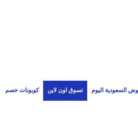
ض السعودية اليوم
تسوق اون لاين
كوبونات خصم