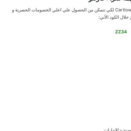
سنوفر لك بمقال اليوم رمز كوبون خصم موقع كارت لو Cartlow لكي تتمكن من الحصول علي اعلي الخصومات الحصرية و
خلال الكود الأتي:
ZZ34
دية – الامارات.