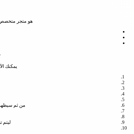
هو متجر متخصص ف
خ
يمكنك ال
و
من ثم سيظهر 
ليتم ت