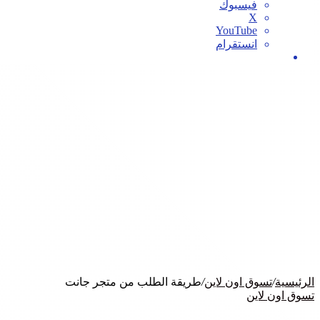
فيسبوك
‫X
‫YouTube
انستقرام
بحث
عن
الرئيسية
/
تسوق اون لاين
/
طريقة الطلب من متجر جانت
تسوق اون لاين