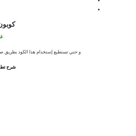
كوبون
غي
و حتي تستطيع إستخدام هذا الكود بطريق ص
شرح تطب