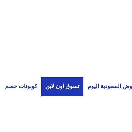
ض السعودية اليوم
تسوق اون لاين
كوبونات خصم