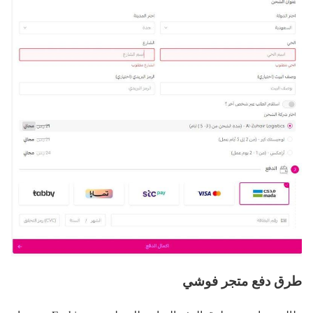
طرق دفع متجر فوشي