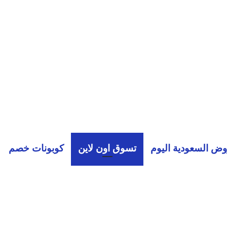
ض السعودية اليوم
تسوق اون لاين
كوبونات خصم