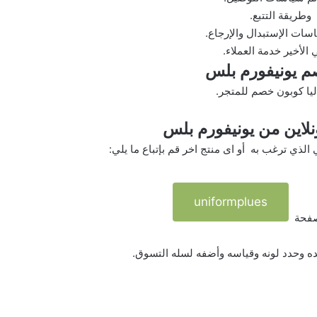
وطريقة التتبع.
سات الإستبدال والإرجاع.
 الأخير خدمة العملاء.
م يونيفورم بلس
ليا كوبون خصم للمتجر.
لاين من يونيفورم بلس
لذي ترغب به أو اى منتج اخر قم بإتباع ما يلي:
uniformplues
 صفحة
يده وحدد لونه وقياسه وأضفه لسله التسوق.