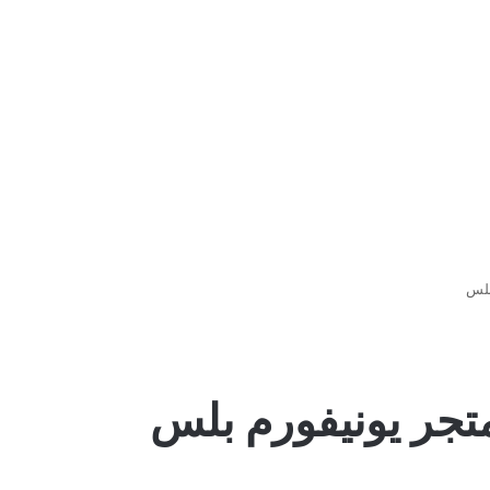
بلس
جر يونيفورم بلس