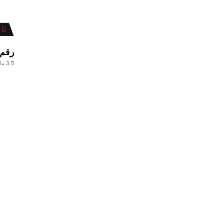
إ
رقم 
3 مايو، 2025