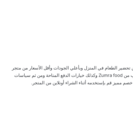
من تحضير الطعام في المنزل وبأعلي الجودات وأقل الأسعار من متجر
زمرة فود حيث سنقوم بعرض لك خطوات طريقة الطلب من Zumra food وكذلك خيارات الدفع المتاحة ومن ثم سياسات
 خصم مميز قم بإستخدمه أثناء الشراء أونلاين من المتجر.