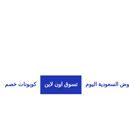
ض السعودية اليوم
تسوق اون لاين
كوبونات خصم