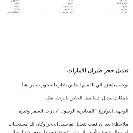
تعديل حجز طيران الامارات
هنا
توجه مباشرًة الي القسم الخاص بادارة الحجوزات من
بامكانك تعديل التفاصيل الخاص بالرحلة مثل:
الوجهة، التواريخ ” المغادرة، الوصول “، درجة السفر وغيره.
ملاحظة: بعد ان قمت بتعديل تفاصيل الحجز وكان لك مستحقات
او اموال نتيجة مثلًا ضرائب غير مُستغلة حينها سوف يتم ارسال