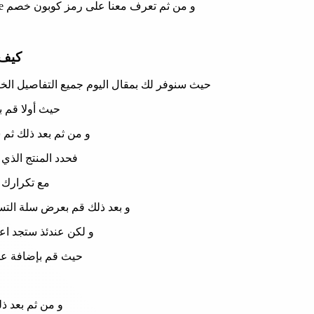
و من ثم تعرف معنا على رمز كوبون خصم american eagle و تحصل على المزيد من الخصومات الحصرية و ذلك من خلال الكود المقبل:
كيف اق
حيث سنوفر لك بمقال اليوم جميع التفاصيل الخاصة برمز كوبون خصم american eagle لتحصل
حيث أولا قم 
و من ثم بعد ذلك ثم 
فحدد المنتج الذي
مع تكرارك ل
و بعد ذلك قم بعرض سلة التسو
و لكن عندئذ ستجد اع
حيث قم بإضافة عندئ
و من ثم بعد ذل