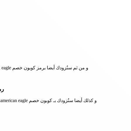
و من ثم سنُزودك أيضا برمز كوبون خصم american eagle في الامارات لتحصل علي خصومات اضافية عند التسوق من أمريكان ايجل الأمارات:
رمز 
و كذلك أيضا سنُزودك بـ كوبون خصم american eagle الساري تفعيله في أمريكان ايجل الكويت لتحصل علي خصومات حصرية عند استخدم الكود التالي: