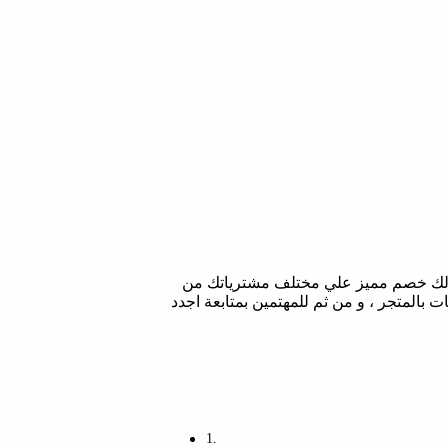
قع امريكان ايجل سنعرض اليك بهذه التدوينة رمز كوبون خصم american eagle و الذي يوفر لك خصم مميز علي مختلف مشترياتك من
المتجر ، و من ثم للمهتمين بمتابعة اجدد