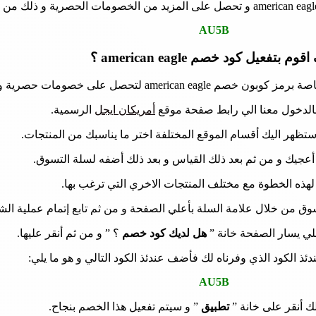
AU5B
وم بتفعيل كود خصم american eagle ؟
 على خصومات حصرية و ذلك من خلال ما يلي:
بالدخول معنا الي رابط صفحة موقع
أمريكان ايجل
الرسمية.
ستظهر اليك أقسام الموقع المختلفة اختر ما يناسبك من المنتجات.
 أعجيك و من ثم بعد ذلك القياس و بعد ذلك أضفه لسلة التسوق.
هذه الخطوة مع مختلف المنتجات الاخري التي ترغب بها.
ق من خلال علامة السلة بأعلي الصفحة و من ثم تابع إتمام عملية الشر
لي يسار الصفحة خانة ”
هل لديك كود خصم
؟ ” و من ثم أنقر عليها.
ذ الكود الذي وفرناه لك فأضف عندئذ الكود التالي و هو ما يلي:
AU5B
ك أنقر على خانة ”
تطبيق
” و سيتم تفعيل هذا الخصم بنجاح.