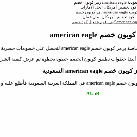
american eagle السعودية
كود تخفيض أمريكان ايجل الأمارات
م american eagle الكويت
كود تخفيض أمريكان ايجل عمان
كوبون خصم american eagle
صومات حصرية أثناء شرائك أونلاين من الموقع.
بون خصم american eagle السعودية
ة فأطلع عليه و هو ما يلي:
AU5B