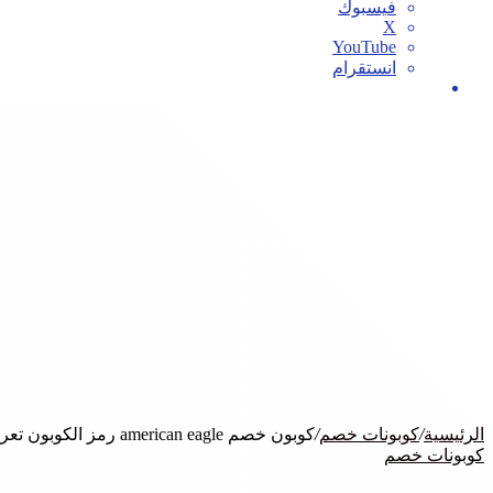
فيسبوك
‫X
‫YouTube
انستقرام
بحث
عن
الرئيسية
/
كوبونات خصم
/
كوبون خصم american eagle رمز الكوبون تعرف على طريقة التفعيل
كوبونات خصم