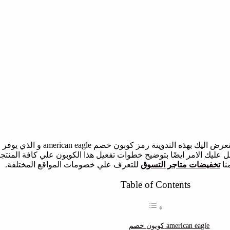
للحصول علي خصم اضافي عند التسوق من مو
 الامر ايضًا بتوضيح خطوات تفعيل هذا الكوبون علي كافة المنتجات ب
نا
تخفيضات متاجر التسوق
للتعرف علي خصومات المواقع المختلفة.
Table of Contents
كوبون خصم american eagle