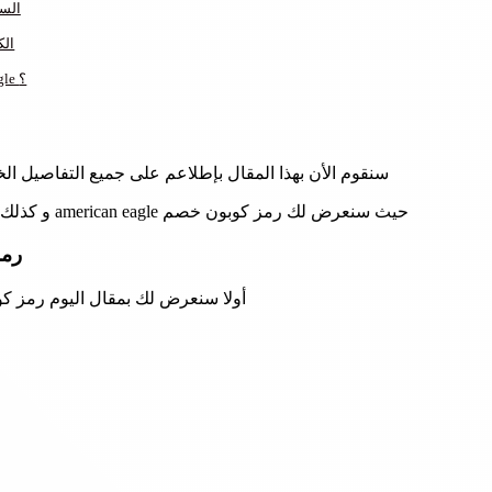
رمز كوبون خصم 
رمز كوبون خص
كيف اقوم بتفعيل كود خصم american eagle ؟
سنقوم الأن بهذا المقال بإطلاعم على جميع التفاصيل الخاصة برمز كوبون خصم american eagle لتحصل علي خ
حيث سنعرض لك رمز كوبون خصم american eagle و كذلك أيضا خطوات تطبيق كوبون الخصم خطوة يخطوة ثم عرض كيفية الشراء أونلاين من موقع أمريكان ايجل.
رمز كو
أولا سنعرض لك بمقال اليوم رمز كوبون خصم american eagle في المملكة العربية السعودي