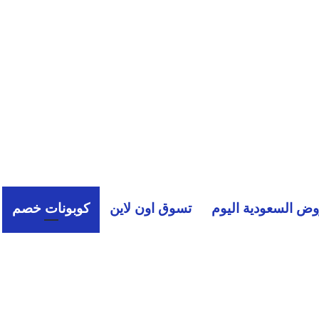
ض السعودية اليوم
تسوق اون لاين
كوبونات خصم