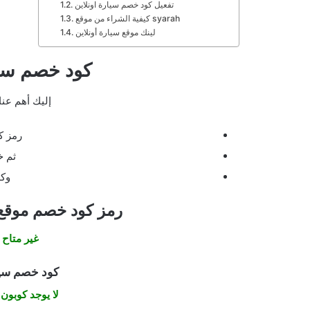
تفعيل كود خصم سيارة اونلاين
كيفية الشراء من موقع syarah
لينك موقع سيارة أونلاين
كود خصم سيار
إليك أهم عنا
رمز ك
ثم خ
وكذ
رمز كود خصم موقع 
غير متاح 
كود خصم سيا
لا يوجد كوبون