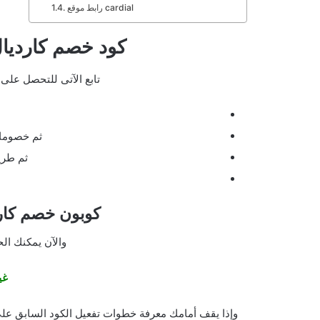
رابط موقع cardial
كود خصم كارديال ل
تابع الآتى للتحصل على م
ثم خصومات
ثم طري
كوبون خصم كاردي
والآن يمكنك ال
غي
وإذا يقف أمامك معرفة خطوات تفعيل الكود السابق عل