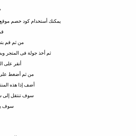
ط
يمكنك أستخدام كود خصم موقع هواوى coupon huawei store وتفعيله بشكل صحيح من خل
قم 
من ثم قم بتس
ثم أخذ جولة فى المتجر وب
أنقر على ا
من ثم أضغط على 
أضف إذا هذه المنت
سوف تنتقل إلى سل
سوف يت