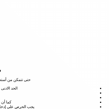
ش
حتى تتمكن من أستخدام كود خصم موق
الحد الادنى للطلب 2000 ريال أو 1000 درهم
كما أن 
يجب الحرص على إدخال رمز كود خصم موقع