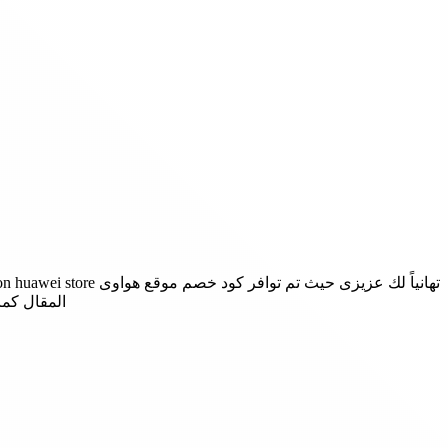
تهانياً لك عزيزى حيث تم توافر كود خصم موقع هواوى coupon huawei store وذلك للحصول على منتجات موقع
المقال كما