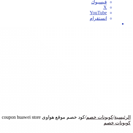
فيسبوك
‫X
‫YouTube
انستقرام
بحث
عن
الرئيسية
/
كوبونات خصم
/
كود خصم موقع هواوى coupon huawei store
كوبونات خصم