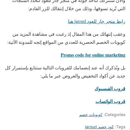
والأن سنتركك لتأخذ جولة في متجر جار للعود لتحدد المنتجات
التي تُريد تسوقها، وذلك من خلال إنتقالك للزر القادم:
رابط متجر جار للعود jaroud هنا
وعقب إنتهائك من هذا المقال إذ رغبت في مشاهدة المزيد من
كوبونات الخصم الحصرية للعددي من المواقع إتجه للمدونة الأتية:
Promo code for online marketing
بل ونُذكرك أنه عند إنضمامك للقروبات التالية ستتابع بإستمرار كل
جديد عن أكواد التخفيض والعروض عبر ما يلي:
قروب الفيسبوك
قروب الواتساب
Categories:
كوبونات خصم
Tags:
كود خصم jaroud