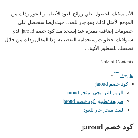
الأن يمكنك الحصول علي روائح العود الأصلية والبخور وذلك من
الموقع الأمثل لذلك وهو جار للعود، حيث أيضا ستحصل علي
خصومات إضافية مميزة عند إستخدامك كود خصم jaroud الذي
سنوافيك بخطوات إستخدامه التفصيلية بهذا المقال وذلك من خلال
تصفحك للسطور الأتية….
Table of Contents
Toggle
كود خصم jaroud
الرمز الترويجي لمتجر jaroud
طريقة تطبيق كود خصم jaroud
لينك متجر جار للعود
كود خصم jaroud