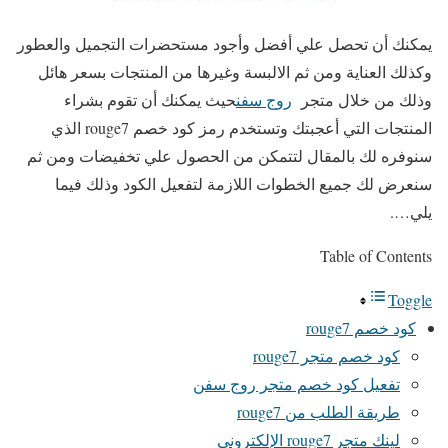
يمكنك أن تحصل علي أفضل وأجود مستحضرات التجميل والعطور
وكذلك العناية ومن ثم الالبسة وغيرها من المنتجات بسعر هائل
وذلك من خلال متجر
روج سفن
حيث يمكنك أن تقوم بشراء
المنتجات التي أعجبتك وتستخدم رمز كود خصم rouge7 الذي
سنوفره لك بالمقال لتتمكن من الحصول علي تخفيضات ومن ثم
سنعرض لك جميع الخطوات اللازمة لتفعيل الكود وذلك فيما
يلي….
Table of Contents
Toggle
كود خصم rouge7
كود خصم متجر rouge7
تفعيل كود خصم متجر روج سفن
طريقة الطلب من rouge7
لينك متجر rouge7 الإلكتروني