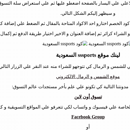
لاعلي علي اليسار بالصفحة اضغطو عليها ثم علي استعراض سلة التسوق
و سيظهر إليكم الشكل التالي.
د الخصم اختارو احد الاكواد المتاحة بالمقال ثم الضغط علي إضافة كما
 الشراء كزائر ثم إضافة العنوان و الاخير اختيار طريقة الدفع ثم إكمال
لينك موقع sssports السعودية
ني للشمس و الرمال كي تتوجهو للشراء منه عند النقر علي الزرار التالي
موقع الشمس و الرمال الالكتروني
رة مدونتنا التالية كي تكونو علي علم بأخر مستجدات عالم التسوق:
تسوق أون لاين
ا الخاصة علي فيسبوك و واتساب لكي تتعرفو علي المواقع التسويقية و كو
Facebook Group
أو