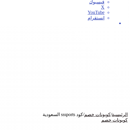
فيسبوك
‫X
‫YouTube
انستقرام
بحث
عن
الرئيسية
/
كوبونات خصم
/
كود sssports السعودية
كوبونات خصم