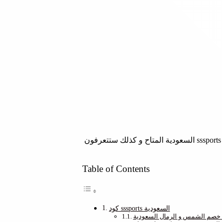
الآن يمكنكم التسوق من موقع الشمس و الرمال و ستحصلون علي تخفيضات إضافية إذا قمتم بتصفح هذه التدوينة حيث ستحصلون علي كود sssports السعودية المتاح و كذلك ستتعرفون
Table of Contents
كود sssports السعودية
 خصم الشمس و الرمال السعودية