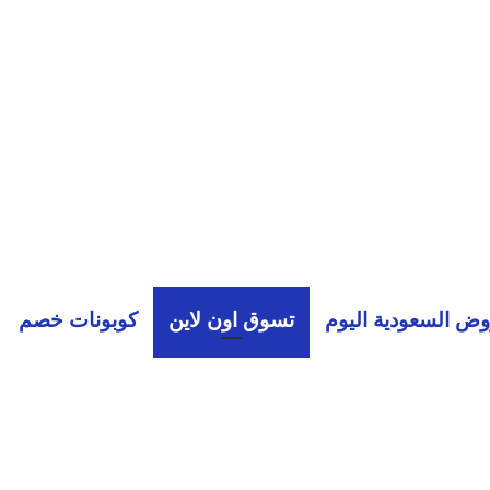
ض السعودية اليوم
تسوق اون لاين
كوبونات خصم