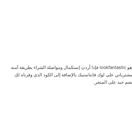
إذا قمتى بالتسوق من متجر الجمال والعناية بالبشرة ألا وهو lookfantastic فإذا أردتِ إستكمال ومواصلة الشراء بطريقة آمنه
اتي على لوك فانتاستيك بالإضافة إلى الكود الذى وفرناه لكِ
صم جيد على المتجر.