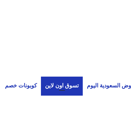
ض السعودية اليوم
تسوق اون لاين
كوبونات خصم