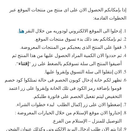
إذا بإمكانكم الحصول الان على اى منتج من منتجات الموقع عبر
الخطوات القادمة:
هنا
إدخلوا الى الموقع الالكتروني لودوريه من خلال النقر
.
ثم بإمكانكم بعد ذلك بدء تسوق منتجات الموقع.
قفوا على المنتج الذى يعجبكم من المنتجات المعروضة.
ثم حددوا الان الكمية المراد الحصول عليها من هذا المنتج ثم
إقتناء
أضيفوا المنتج الى سلة تسوقكم بالضغط على زر “
“.
الان إنتقلوا الى سلة التسوق وإنقروا عليها.
تظهر لكم خانة إدخال كوبون الخصم فى حالة تمتلكوا كود خصم
قوموا بإضافة رمز الكود فى تلك الخانة وإنقروا على زر اعتمد
التخفيض ليتم تفعيل الخصم على فاتورة طلبكم.
إضغطوا الان على زر إكمال الطلب لبدء خطوات الشراء.
إختاروا الان موقع الإستلام من خلال الخيارات المعروضة :
التوصيل للمنزل – الإستلام من الفرع.
إذا يتم الان طلب إدخال البريد الالكترونى وكذلك عنوان الشحن