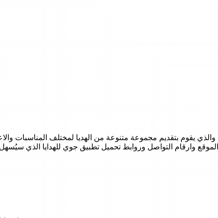
 والذي يقوم بتقديم مجموعة متنوعة من الهديا لمختلف المناسبات وال
وقع وارقام التواصل وروابط تحميل تطبيق جوي للهدايا الذي سيُسهل ع