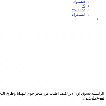
فيسبوك
‫X
‫YouTube
انستقرام
بحث
عن
الرئيسية
/
تسوق اون لاين
/
كيف اطلب من متجر جوي للهدايا وطرق الدف
تسوق اون لاين