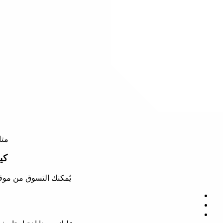
متا
كي
يُمكنك التسوق من موقع