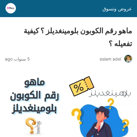
عروض وتسوق
ماهو رقم الكوبون بلومينغديلز ؟ كيفية
تفعيله ؟
eslam adel
5 سنوات ago