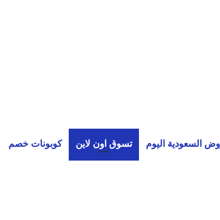
ض السعودية اليوم
تسوق اون لاين
كوبونات خصم