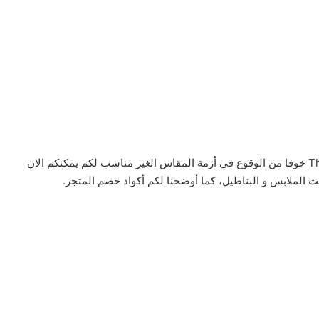
إذا كنتم مترددين في إجراء عملية الشراء من Theblueage خوفا من الوقوع في أزمة المقاس الغير مناسب لكم يمكنكم الان
 الملابس و البناطيل، كما أوضحنا لكم أكواد خصم المتجر.