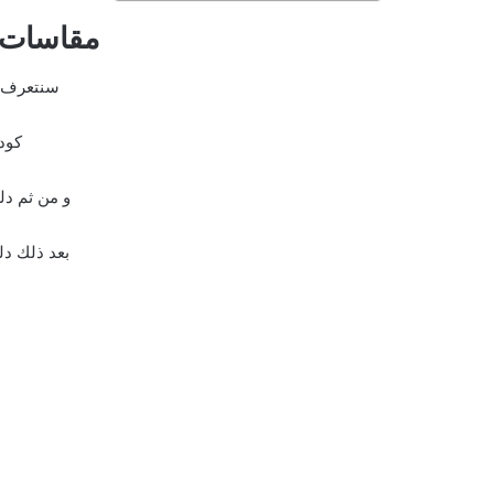
مقاسات ب
سنتعرف ع
كود
و من ثم دل
بعد ذلك دل