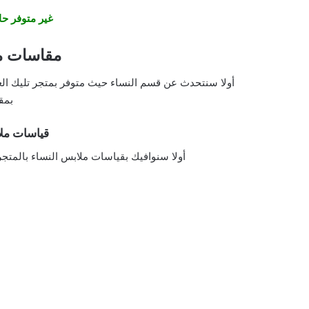
غير متوفر حا
مقاسات مت
أولا سنتحدث عن قسم النساء حيث متوفر بمتجر تليك الع
بمق
قياسات ملابس tallek
أولا سنوافيك بقياسات ملابس النساء بالمتجر حيث ق