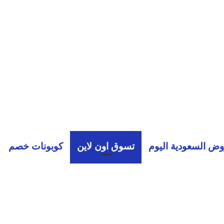
ض السعودية اليوم
تسوق اون لاين
كوبونات خصم