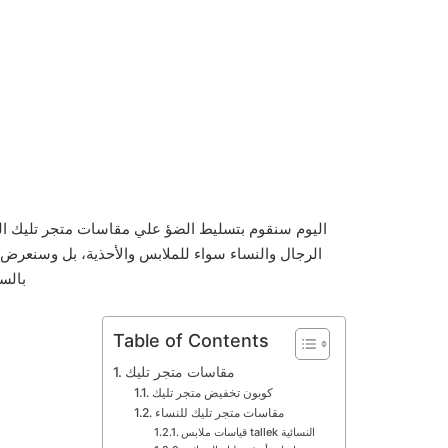
اليوم سنقوم بتسليط الضؤ علي مقاسات متجر تليك ال
الرجال والنساء سواء للملابس والأحذية، بل وسنعرض
بالس
Table of Contents
مقاسات متجر تليك
كوبون تخفيض متجر تليك
مقاسات متجر تليك للنساء
قياسات ملابس tallek النسائية