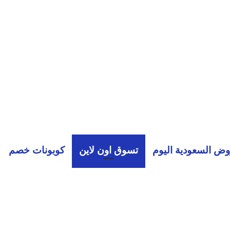
ض السعودية اليوم
تسوق اون لاين
كوبونات خصم