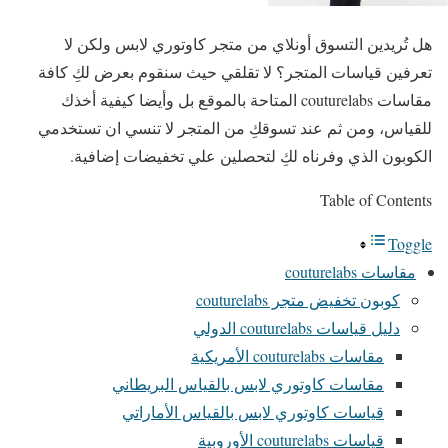
هل تُريدين التسوق أونلاي من متجر كاوتوري لابس ولكن لا
تعرفين قياسات المتجر؟ لا تقلقي حيث سنقوم بعرض لكِ كافة
مقاسات couturelabs المتاحة بالموقع بل وأيضا كيفية أخذك
للقياس، ومن ثم عند تسوقكِ من المتجر لا تنسي ان تستخدمي
الكوبون الذي وفرناه لكِ لتحصلين علي تخفيضات إضافية.
Table of Contents
Toggle
مقاسات couturelabs
كوبون تخفيض متجر couturelabs
دليل قياسات couturelabs الدولي
مقاسات couturelabs الأمريكية
مقاسات كاوتوري لابس بالقياس البريطاني
قياسات كاوتوري لابس بالقياس الأماراتي
قياسات couturelabs الأوروبية