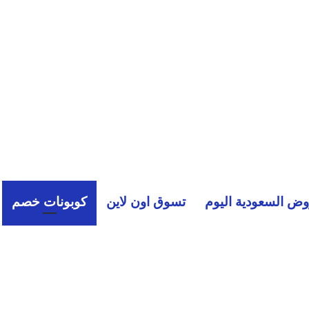
ض السعودية اليوم
تسوق اون لاين
كوبونات خصم