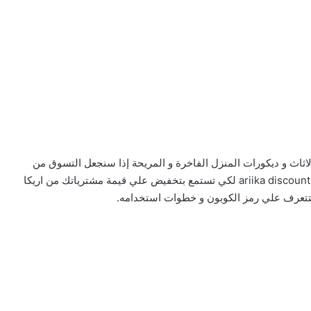
لاثاث و ديكورات المنزل الفاخرة و المريحة إذا سنجعل التسوق من
اريكا أكثر متعة حيث ستحصل من خلال مقالنا علي ariika discount code لكي تستمع بتخفيض علي قيمة مشترياتك من اريكا
ستتعرف علي رمز الكوبون و خطوات استخدامه.