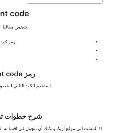
unt code
يتضمن مقالنا ا
رمز كود 
رمز discount code متجر اريكا
استخدم الكود التالي للحصول
شرح خطوات تطبيق
إذا انتقلت إلي موقع أريكا يمكنك أن تتجول في اقسامه ال